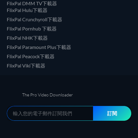
FlixPal DMM TV下載器
FlixPal Hulu下載器
FlixPal Crunchyroll下載器
FlixPal Pornhub 下載器
FlixPal NHK下載器
FlixPal Paramount Plus下載器
FlixPal Peacock下載器
FlixPal Viki下載器
The Pro Video Downloader
訂閱