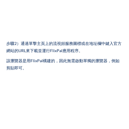
步驟2）通過單擊主頁上的流視頻服務圖標或在地址欄中鍵入官方
網站的URL來下載並運行FlixPal應用程序。
該瀏覽器是用FlixPal構建的，因此無需啟動單獨的瀏覽器，例如
剪貼即可。