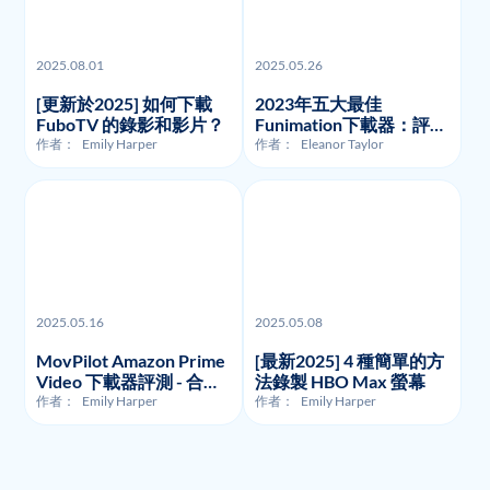
2025.08.01
2025.05.26
[更新於2025] 如何下載
2023年五大最佳
FuboTV 的錄影和影片？
Funimation下載器：評測
與比較
作者：
Emily Harper
作者：
Eleanor Taylor
2025.05.16
2025.05.08
MovPilot Amazon Prime
[最新2025] 4 種簡單的方
Video 下載器評測 - 合法
法錄製 HBO Max 螢幕
性、使用方式及價格
作者：
Emily Harper
作者：
Emily Harper