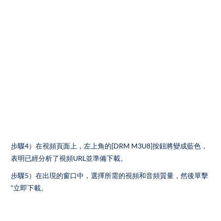
步驟4）在視頻頁面上，左上角的[DRM M3U8]按鈕將變成藍色，
表明已經分析了視頻URL並準備下載。
步驟5）在出現的窗口中，選擇所需的視頻和音頻質量，然後單擊
“立即下載。