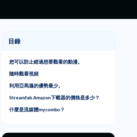
目錄
您可以防止錯過想要觀看的動漫。
隨時觀看視頻
利用亞馬遜的優勢最少。
Streamfab Amazon下載器的價格是多少？
什麼是流媒體mycombo？
關於FlixPal下載器功能
Flixpal和Streamfab Amazon下載器之間的
如何使用FlixPal？
價格比較