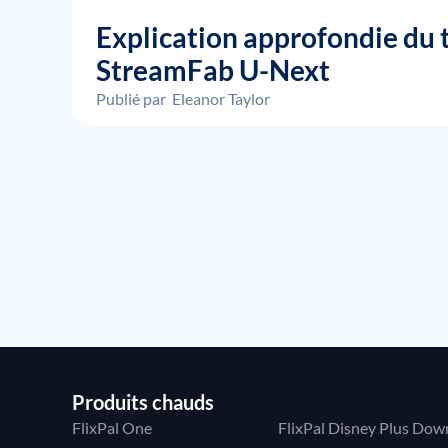
Explication approfondie du 
StreamFab U-Next
Publié par
Eleanor Taylor
Produits chauds
FlixPal One
FlixPal Disney Plus Dow