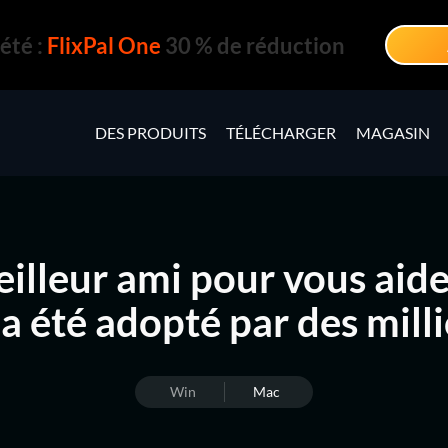
été :
FlixPal One
30 % de réduction
DES PRODUITS
TÉLÉCHARGER
MAGASIN
eilleur ami pour vous aid
a été adopté par des mill
Win
Mac