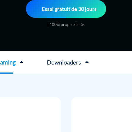
Essai gratuit de 30 jours
| 100% propre et sûr
eaming
Downloaders