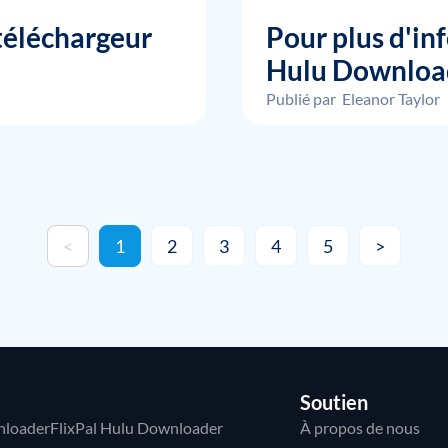
téléchargeur
Pour plus d'i
Hulu Downloa
Publié par
Eleanor Taylor
<
1
2
3
4
5
>
Soutien
nloader
FlixPal Hulu Downloader
À propos de nous