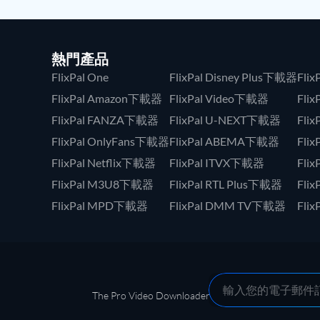
熱門產品
FlixPal One
FlixPal Disney Plus下載器
Fli
FlixPal Amazon下載器
FlixPal Video下載器
Fli
FlixPal FANZA下載器
FlixPal U-NEXT下載器
Fli
FlixPal OnlyFans下載器
FlixPal ABEMA下載器
Fli
FlixPal Netflix下載器
FlixPal ITVX下載器
Fli
FlixPal M3U8下載器
FlixPal RTL Plus下載器
Fli
FlixPal MPD下載器
FlixPal DMM TV下載器
Fli
The Pro Video Downloader