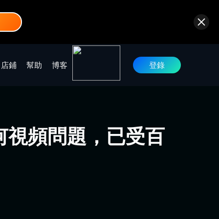
店鋪
幫助
博客
登錄
任何視頻問題，已受百