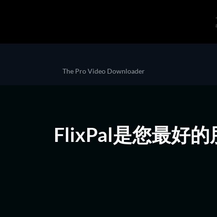
The Pro Video Downloader
FlixPal是您