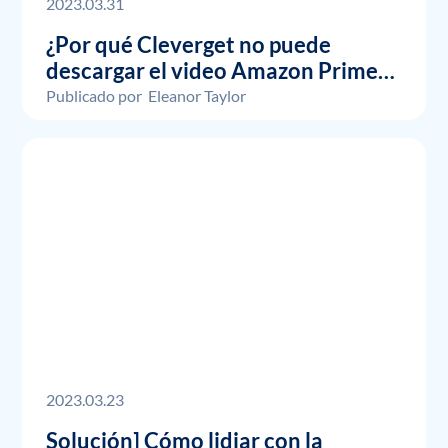
2023.03.31
¿Por qué Cleverget no puede
descargar el video Amazon Prime?
Resumen de mal funcionamiento y
Publicado por
Eleanor Taylor
fallas durante la descarga
2023.03.23
Solución] Cómo lidiar con la