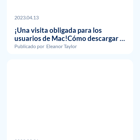
2023.04.13
¡Una visita obligada para los
usuarios de Mac!Cómo descargar el
contenido de Amazon Prime
Publicado por
Eleanor Taylor
fácilmente